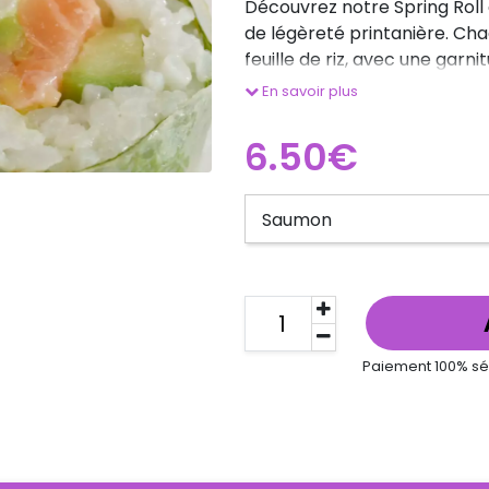
Découvrez notre Spring Roll 
de légèreté printanière. Ch
feuille de riz, avec une garn
À l'intérieur, vou
En savoir plus
6.50€
Paiement 100% sé