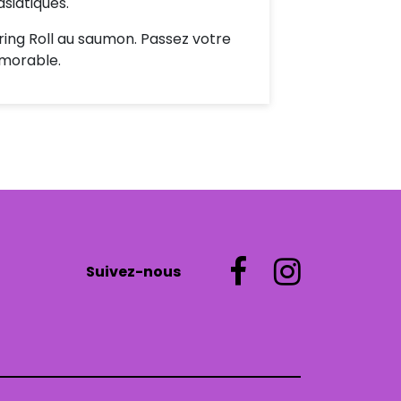
asiatiques.
ng Roll au saumon. Passez votre
émorable.
Suivez-nous