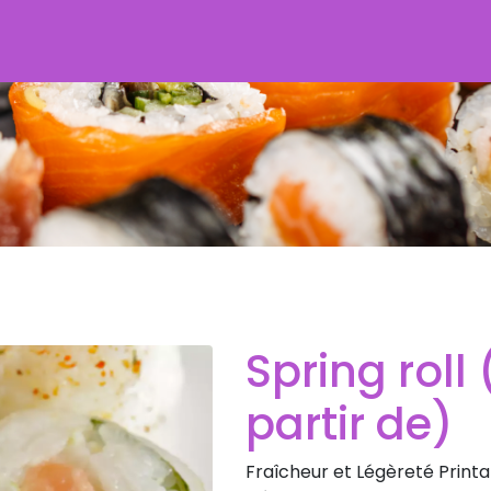
Spring roll (par 6, prix à
partir de)
Fraîcheur et Légèreté Printa