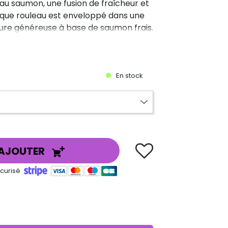
au saumon, une fusion de fraîcheur et
aque rouleau est enveloppé dans une
iture généreuse à base de saumon frais.
En stock
AJOUTER
curisé