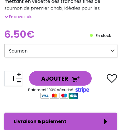
mettant en vedette des tranches fines de
saumon de premier choix, idéales pour les
amateurs de poisson cru.
En savoir plus
Chaque portion est soigneusement préparée
pour ca
6.50€
En stock
AJOUTER
Paiement 100% sécurisé
Livraison & paiement