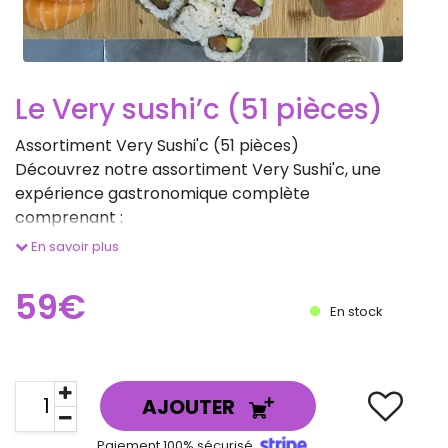
Le Very sushi’c (51 pièces)
Assortiment Very Sushi'c (51 pièces)
Découvrez notre assortiment Very Sushi'c, une
expérience gastronomique complète
comprenant :
5 Sushis Saumon5 Sushis Thon2 Sushis Crevette2
En savoir plus
Sushis Daurade3 Salmon Rolls Thon3 Salmon Rolls
Saumon2 Gun Kan Saumon2 G
59€
En stock
AJOUTER
Paiement 100% sécurisé