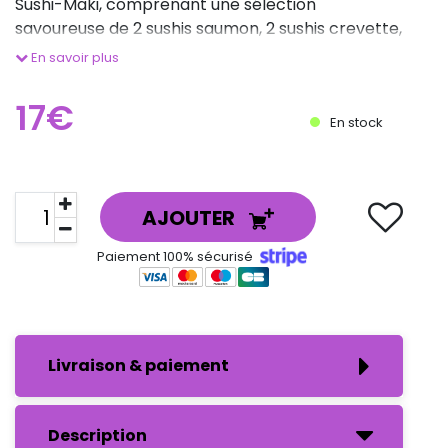
Sushi-Maki, comprenant une sélection
savoureuse de 2 sushis saumon, 2 sushis crevette,
2 sushis daurade, 2 makis saumon, 2 makis thon,
En savoir plus
et 2 makis fromage-concombre.
Chaque
17€
En stock
AJOUTER
Paiement 100% sécurisé
Livraison & paiement
Description